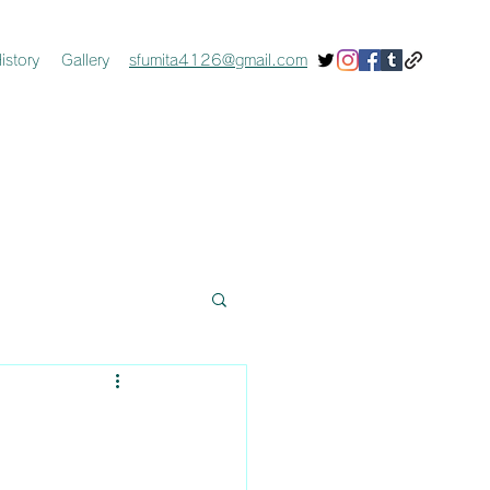
istory
Gallery
sfumita4126@gmail.com