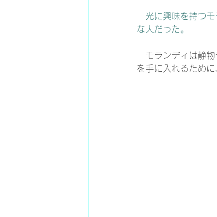
   光に興味を持つモランディは、イタリア ボローニャに住み牧師とあだ名されるほど素朴
な人だった。
   モランディは静物や風景といったごく身近なものをテーマにする。自分が求めているもの
を手に入れるために