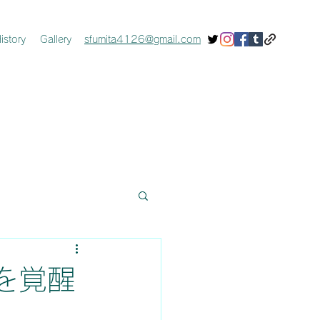
istory
Gallery
sfumita4126@gmail.com
を覚醒