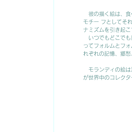
   彼の描く絵は、食べ終わったジャムのラベルを剥がしたビンや箱など、身近にあるものを
モチー フとしてそ
ナミズムを引き起こ
   いつでもどこでも目にしている場面、無限にある立方体と球体の組み合わせ、置き方によ
ってフォルムとフォ
れぞれの記憶、郷愁
   モランディの絵は決して派手ではないが観る者それぞれの記憶を呼び起こすセンスの良さ
が世界中のコレクタ