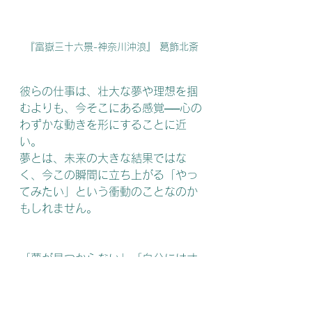
『富嶽三十六景-神奈川沖浪』 葛飾北斎
彼らの仕事は、壮大な夢や理想を掴
むよりも、今そこにある感覚──心の
わずかな動きを形にすることに近
い。
夢とは、未来の大きな結果ではな
く、今この瞬間に立ち上がる「やっ
てみたい」という衝動のことなのか
もしれません。
「夢が見つからない」「自分には才
能がない」と思うとき、無理に“何者
か”を目指す必要はありません。
ただ、何かを見て感じたときに、手