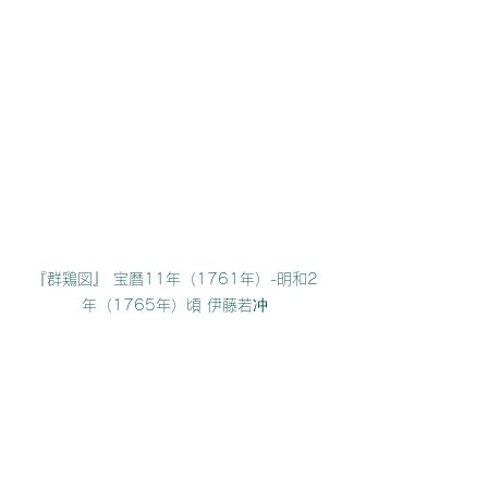
『群鶏図』 宝暦11年（1761年）-明和2
年（1765年）頃 伊藤若冲