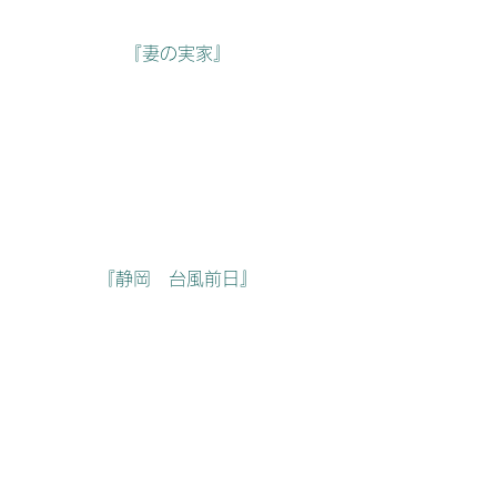
『妻の実家』
『静岡　台風前日』