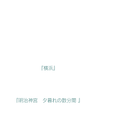
『横浜』
『明治神宮　夕暮れの数分間 』