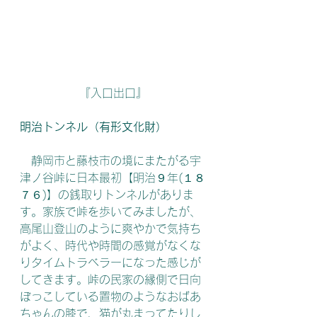
『入口出口』
明治トンネル（有形文化財）
　静岡市と藤枝市の境にまたがる宇
津ノ谷峠に日本最初【明治９年(１８
７６)】の銭取りトンネルがありま
す。家族で峠を歩いてみましたが、
高尾山登山のように爽やかで気持ち
がよく、時代や時間の感覚がなくな
りタイムトラベラーになった感じが
してきます。峠の民家の縁側で日向
ぼっこしている置物のようなおばあ
ちゃんの膝で、猫が丸まってたりし