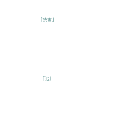
『読書』
『池』